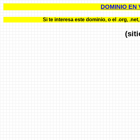
DOMINIO EN VE
Si te interesa este dominio, o el .org, .
(sit